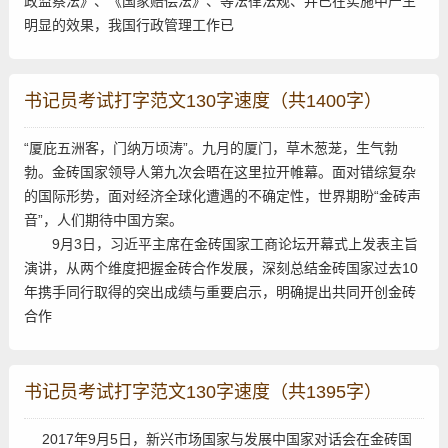
政监察法》、《国家赔偿法》、等法律法规、并已在实施中产生
明显的效果，我国行政管理工作已
书记员考试打字范文130字速度（共1400字）
“厦庇五洲客，门纳万顷涛”。九月的厦门，草木葱茏，生气勃
勃。金砖国家领导人第九次会晤在这里拉开帷幕。面对错综复杂
的国际形势，面对经济全球化遭遇的不确定性，世界期盼“金砖声
音”，人们期待中国方案。
9月3日，习近平主席在金砖国家工商论坛开幕式上发表主旨
演讲，从两个维度把握金砖合作发展，深刻总结金砖国家过去10
年携手同行取得的突出成绩与重要启示，明确提出共同开创金砖
合作
书记员考试打字范文130字速度（共1395字）
2017年9月5日，新兴市场国家与发展中国家对话会在金砖国